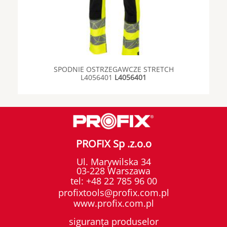
SPODNIE OSTRZEGAWCZE STRETCH
L4056401
L4056401
PROFIX Sp .z.o.o
Ul. Marywilska 34
03-228 Warszawa
tel:
+48 22 785 96 00
profixtools@profix.com.pl
www.profix.com.pl
siguranța produselor