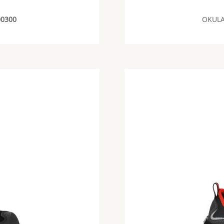
00300
OKUL